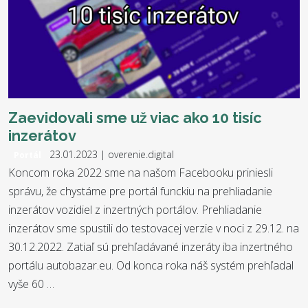
Zaevidovali sme už viac ako 10 tisíc
inzerátov
23.01.2023 | overenie.digital
Portál
Koncom roka 2022 sme na našom Facebooku priniesli
správu, že chystáme pre portál funckiu na prehliadanie
inzerátov vozidiel z inzertných portálov. Prehliadanie
inzerátov sme spustili do testovacej verzie v noci z 29.12. na
30.12.2022. Zatiaľ sú prehľadávané inzeráty iba inzertného
portálu autobazar.eu. Od konca roka náš systém prehľadal
vyše 60 …