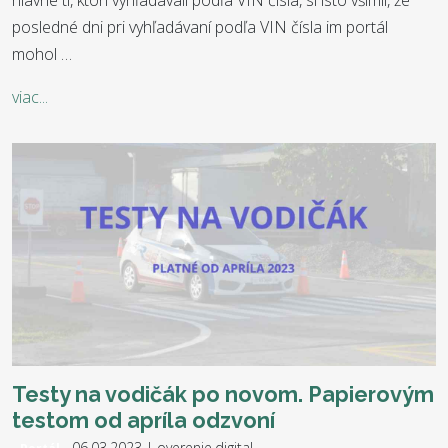
hlavne tí, ktorí vyhľadávali podľa VIN čísla, si isto všimli, že
posledné dni pri vyhľadávaní podľa VIN čísla im portál
mohol …
viac...
Testy na vodičák po novom. Papierovým
testom od apríla odzvoní
06.03.2023 | overenie.digital