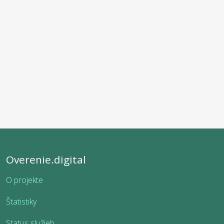
Overenie.digital
O projekte
Štatistiky
Status služieb