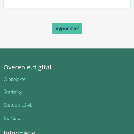
vypočítať
Overenie.digital
O projekte
Štatistiky
Status služieb
Kontakt
Informácie