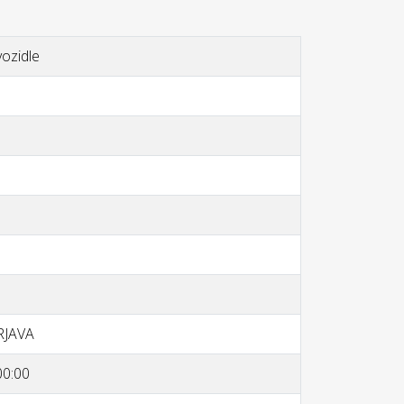
vozidle
RJAVA
00:00