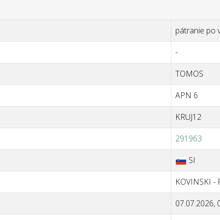
pátranie po 
-
TOMOS
APN 6
KRUJ12
291963
SI
KOVINSKI - 
07.07.2026, 