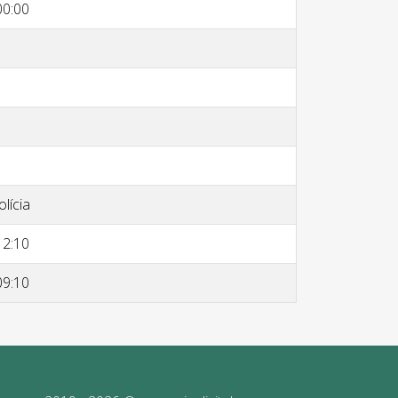
00:00
olícia
12:10
09:10