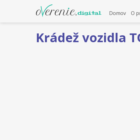
Domov
O p
Krádež vozidla 