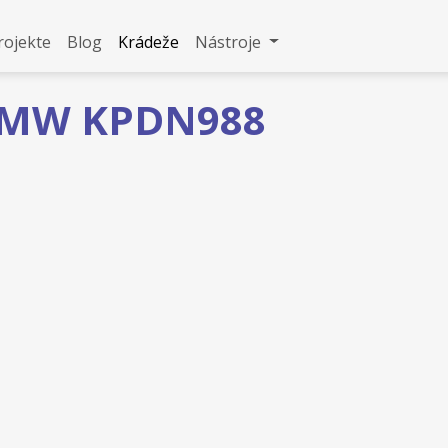
rojekte
Blog
Krádeže
Nástroje
 BMW KPDN988