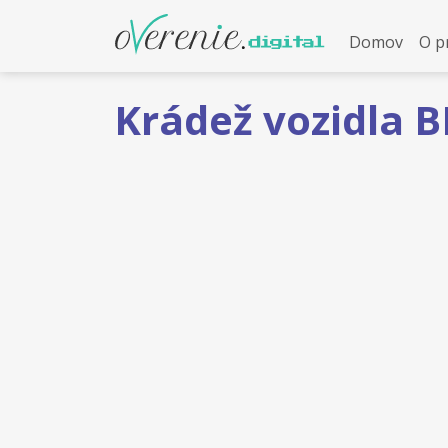
Domov
O p
Krádež vozidla