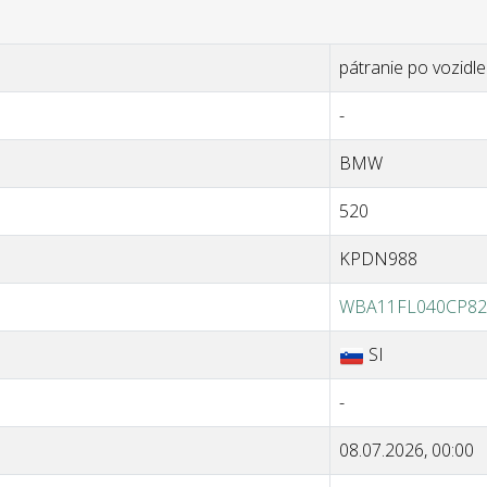
pátranie po vozidle
-
BMW
520
KPDN988
WBA11FL040CP82
SI
-
08.07.2026, 00:00