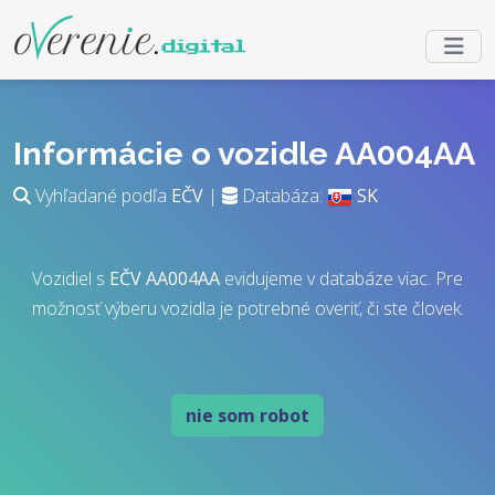
Informácie o vozidle AA004AA
Vyhľadané podľa
EČV
|
Databáza:
SK
Vozidiel s
EČV
AA004AA
evidujeme v databáze viac. Pre
možnosť výberu vozidla je potrebné overiť, či ste človek.
nie som robot