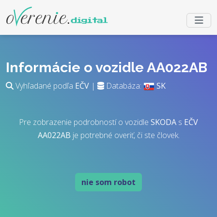
Informácie o vozidle AA022AB
Vyhľadané podľa
EČV
|
Databáza:
SK
Pre zobrazenie podrobností o vozidle
SKODA
s
EČV
AA022AB
je potrebné overiť, či ste človek.
nie som robot