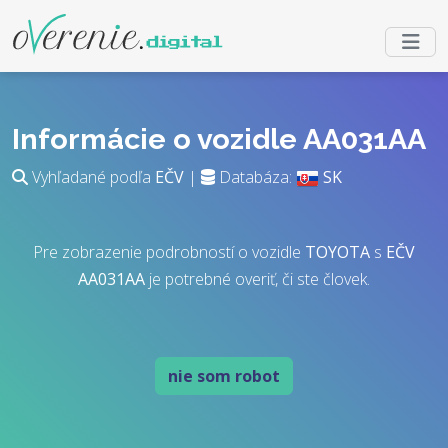
Informácie o vozidle AA031AA
Vyhľadané podľa
EČV
|
Databáza:
SK
Pre zobrazenie podrobností o vozidle
TOYOTA
s
EČV
AA031AA
je potrebné overiť, či ste človek.
nie som robot