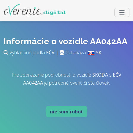
Informácie o vozidle AA042AA
Vyhľadané podľa
EČV
|
Databáza:
SK
Pre zobrazenie podrobností o vozidle
SKODA
s
EČV
AA042AA
je potrebné overiť, či ste človek.
nie som robot