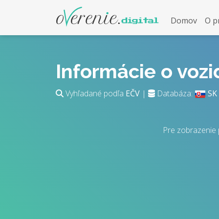
Domov
O p
Informácie o voz
Vyhľadané podľa
EČV
|
Databáza:
SK
Pre zobrazenie 