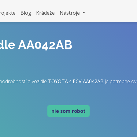
rojekte
Blog
Krádeže
Nástroje
idle AA042AB
podrobností o vozidle
TOYOTA
s
EČV
AA042AB
je potrebné over
nie som robot