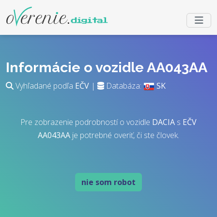
Informácie o vozidle AA043AA
Vyhľadané podľa
EČV
|
Databáza:
SK
Pre zobrazenie podrobností o vozidle
DACIA
s
EČV
AA043AA
je potrebné overiť, či ste človek.
nie som robot