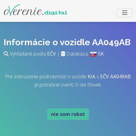
Informácie o vozidle AA049AB
Vyhľadané podľa
EČV
|
Databáza:
SK
Pre zobrazenie podrobností o vozidle
KIA
s
EČV
AA049AB
je potrebné overiť, či ste človek.
nie som robot