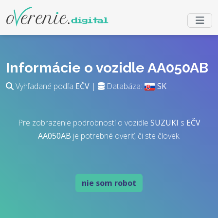
Informácie o vozidle AA050AB
Vyhľadané podľa
EČV
|
Databáza:
SK
Pre zobrazenie podrobností o vozidle
SUZUKI
s
EČV
AA050AB
je potrebné overiť, či ste človek.
nie som robot