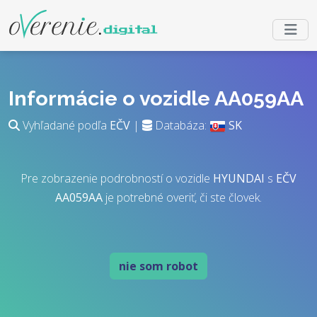
Informácie o vozidle AA059AA
Vyhľadané podľa
EČV
|
Databáza:
SK
Pre zobrazenie podrobností o vozidle
HYUNDAI
s
EČV
AA059AA
je potrebné overiť, či ste človek.
nie som robot