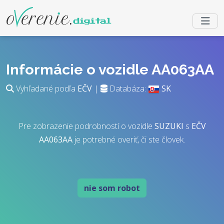
Informácie o vozidle AA063AA
Vyhľadané podľa
EČV
|
Databáza:
SK
Pre zobrazenie podrobností o vozidle
SUZUKI
s
EČV
AA063AA
je potrebné overiť, či ste človek.
nie som robot