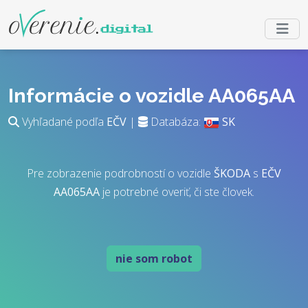
Informácie o vozidle AA065AA
Vyhľadané podľa
EČV
|
Databáza:
SK
Pre zobrazenie podrobností o vozidle
ŠKODA
s
EČV
AA065AA
je potrebné overiť, či ste človek.
nie som robot