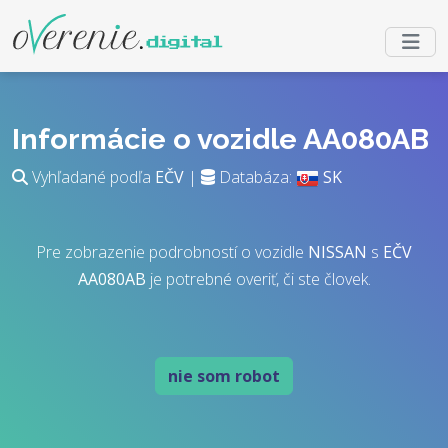
Informácie o vozidle AA080AB
Vyhľadané podľa
EČV
|
Databáza:
SK
Pre zobrazenie podrobností o vozidle
NISSAN
s
EČV
AA080AB
je potrebné overiť, či ste človek.
nie som robot