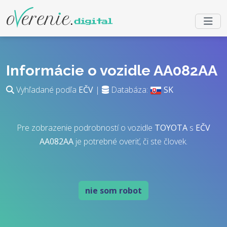
Informácie o vozidle AA082AA
Vyhľadané podľa
EČV
|
Databáza:
SK
Pre zobrazenie podrobností o vozidle
TOYOTA
s
EČV
AA082AA
je potrebné overiť, či ste človek.
nie som robot