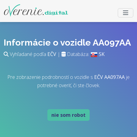
Informácie o vozidle AA097AA
Vyhľadané podľa
EČV
|
Databáza:
SK
Pre zobrazenie podrobností o vozidle s
EČV
AA097AA
je
potrebné overiť, či ste človek.
nie som robot