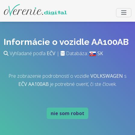
Informácie o vozidle AA100AB
Vyhľadané podľa
EČV
|
Databáza:
SK
Pre zobrazenie podrobností o vozidle
VOLKSWAGEN
s
EČV
AA100AB
je potrebné overiť, či ste človek.
nie som robot