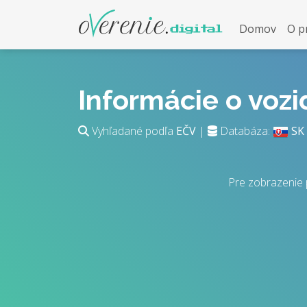
Domov
O p
Informácie o voz
Vyhľadané podľa
EČV
|
Databáza:
SK
Pre zobrazenie 