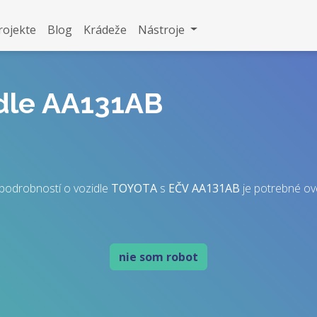
rojekte
Blog
Krádeže
Nástroje
idle AA131AB
podrobností o vozidle
TOYOTA
s
EČV
AA131AB
je potrebné over
nie som robot