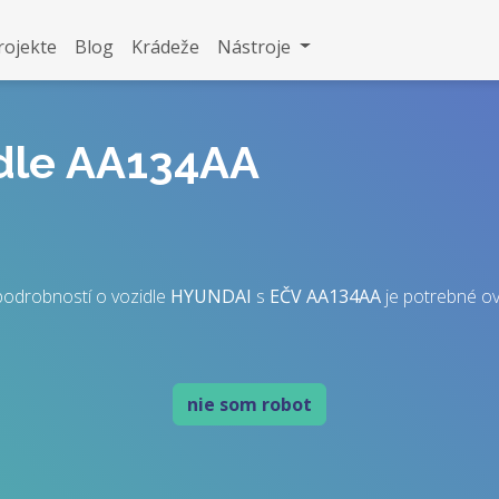
rojekte
Blog
Krádeže
Nástroje
idle AA134AA
podrobností o vozidle
HYUNDAI
s
EČV
AA134AA
je potrebné over
nie som robot