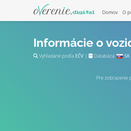
Domov
O p
Informácie o voz
Vyhľadané podľa
EČV
|
Databáza:
SK
Pre zobrazenie 