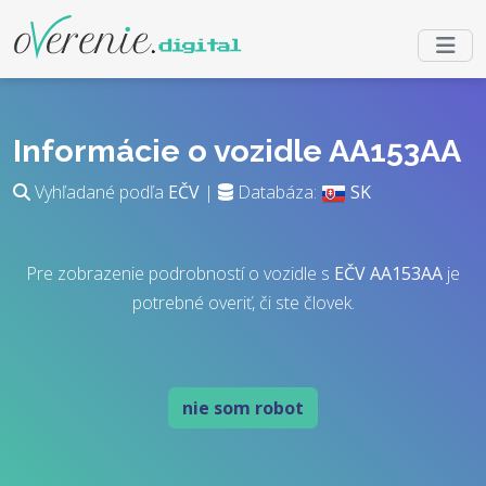
Informácie o vozidle AA153AA
Vyhľadané podľa
EČV
|
Databáza:
SK
Pre zobrazenie podrobností o vozidle s
EČV
AA153AA
je
potrebné overiť, či ste človek.
nie som robot