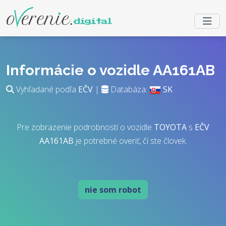
Informácie o vozidle AA161AB
Vyhľadané podľa
EČV
|
Databáza:
SK
Pre zobrazenie podrobností o vozidle
TOYOTA
s
EČV
AA161AB
je potrebné overiť, či ste človek.
nie som robot