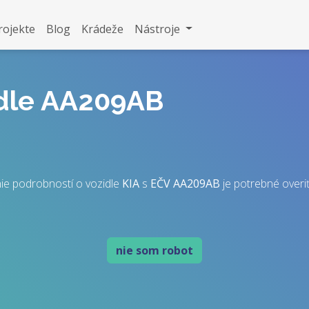
rojekte
Blog
Krádeže
Nástroje
idle AA209AB
ie podrobností o vozidle
KIA
s
EČV
AA209AB
je potrebné overiť,
nie som robot