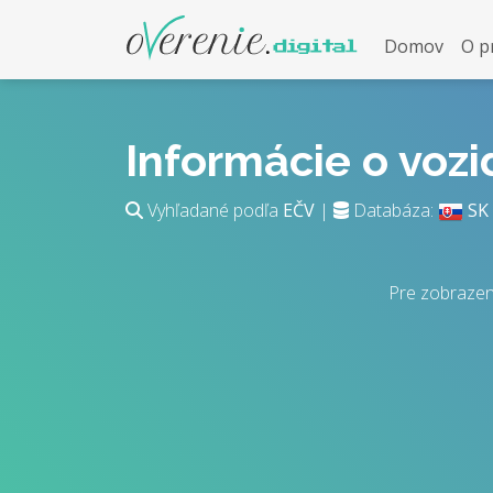
Domov
O p
Informácie o voz
Vyhľadané podľa
EČV
|
Databáza:
SK
Pre zobrazen