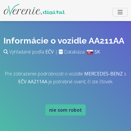
Informácie o vozidle AA211AA
Vyhľadané podľa
EČV
|
Databáza:
SK
Pre zobrazenie podrobností o vozidle
MERCEDES-BENZ
s
EČV
AA211AA
je potrebné overiť, či ste človek.
nie som robot