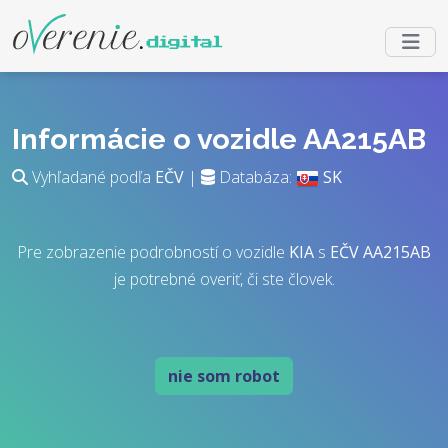
Informácie o vozidle AA215AB
Vyhľadané podľa
EČV
|
Databáza:
SK
Pre zobrazenie podrobností o vozidle
KIA
s
EČV
AA215AB
je potrebné overiť, či ste človek.
nie som robot