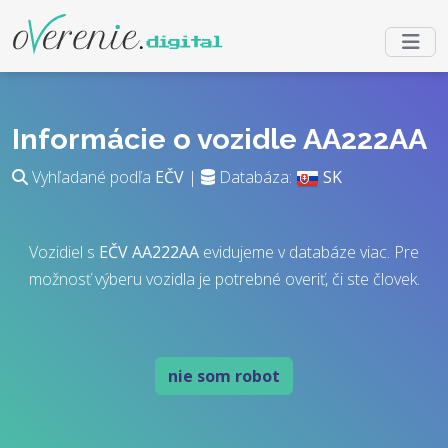
Informácie o vozidle AA222AA
Vyhľadané podľa
EČV
|
Databáza:
SK
Vozidiel s
EČV
AA222AA
evidujeme v databáze viac. Pre
možnosť výberu vozidla je potrebné overiť, či ste človek.
nie som robot