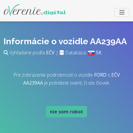
Informácie o vozidle AA239AA
Vyhľadané podľa
EČV
|
Databáza:
SK
Pre zobrazenie podrobností o vozidle
FORD
s
EČV
AA239AA
je potrebné overiť, či ste človek.
nie som robot