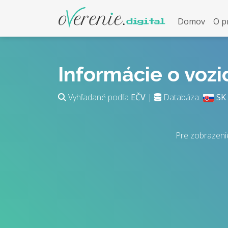
Domov
O p
Informácie o voz
Vyhľadané podľa
EČV
|
Databáza:
SK
Pre zobrazeni