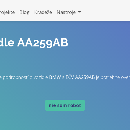
rojekte
Blog
Krádeže
Nástroje
idle AA259AB
e podrobností o vozidle
BMW
s
EČV
AA259AB
je potrebné overiť
nie som robot