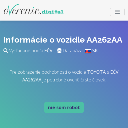
Informácie o vozidle AA262AA
Vyhľadané podľa
EČV
|
Databáza:
SK
Pre zobrazenie podrobností o vozidle
TOYOTA
s
EČV
AA262AA
je potrebné overiť, či ste človek.
nie som robot