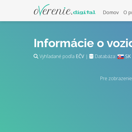
Domov
O p
Informácie o voz
Vyhľadané podľa
EČV
|
Databáza:
SK
Pre zobrazenie