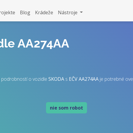
rojekte
Blog
Krádeže
Nástroje
idle AA274AA
 podrobností o vozidle
SKODA
s
EČV
AA274AA
je potrebné overi
nie som robot