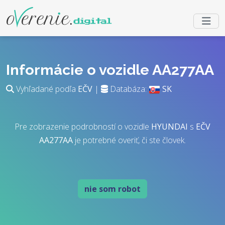
Informácie o vozidle AA277AA
Vyhľadané podľa
EČV
|
Databáza:
SK
Pre zobrazenie podrobností o vozidle
HYUNDAI
s
EČV
AA277AA
je potrebné overiť, či ste človek.
nie som robot