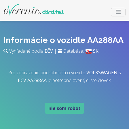
Informácie o vozidle AA288AA
Vyhľadané podľa
EČV
|
Databáza:
SK
Pre zobrazenie podrobností o vozidle
VOLKSWAGEN
s
EČV
AA288AA
je potrebné overiť, či ste človek.
nie som robot