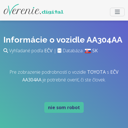
Informácie o vozidle AA304AA
Vyhľadané podľa
EČV
|
Databáza:
SK
Pre zobrazenie podrobností o vozidle
TOYOTA
s
EČV
AA304AA
je potrebné overiť, či ste človek.
nie som robot