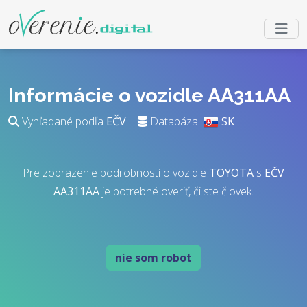
Informácie o vozidle AA311AA
Vyhľadané podľa
EČV
|
Databáza:
SK
Pre zobrazenie podrobností o vozidle
TOYOTA
s
EČV
AA311AA
je potrebné overiť, či ste človek.
nie som robot