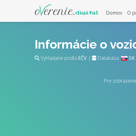
Domov
O p
Informácie o voz
Vyhľadané podľa
EČV
|
Databáza:
SK
Pre zobrazenie