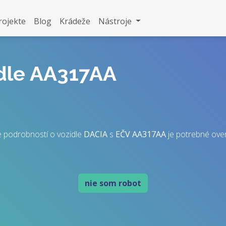
rojekte
Blog
Krádeže
Nástroje
idle AA317AA
 podrobností o vozidle
DACIA
s
EČV
AA317AA
je potrebné overi
nie som robot