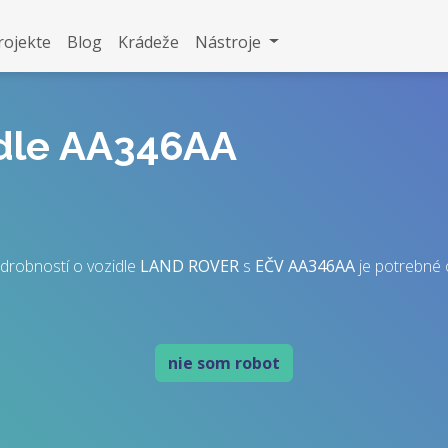
rojekte
Blog
Krádeže
Nástroje
idle AA346AA
drobností o vozidle
LAND ROVER
s
EČV
AA346AA
je potrebné ov
nie som robot