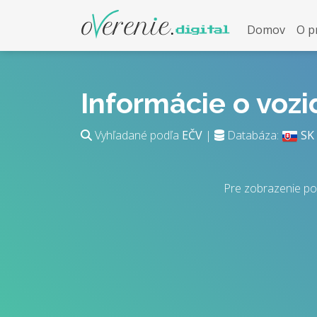
Domov
O p
Informácie o voz
Vyhľadané podľa
EČV
|
Databáza:
SK
Pre zobrazenie po