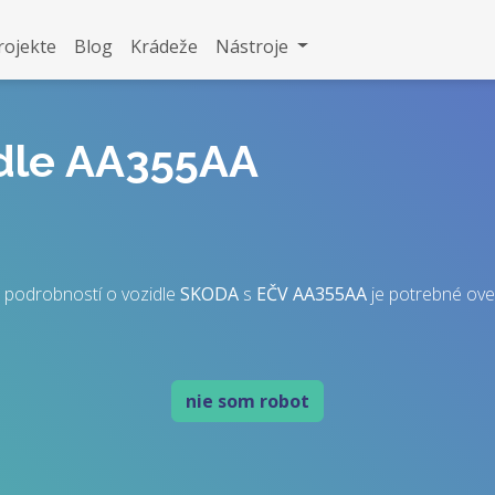
rojekte
Blog
Krádeže
Nástroje
idle AA355AA
 podrobností o vozidle
SKODA
s
EČV
AA355AA
je potrebné overi
nie som robot