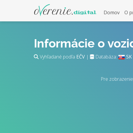
Domov
O p
Informácie o voz
Vyhľadané podľa
EČV
|
Databáza:
SK
Pre zobrazenie