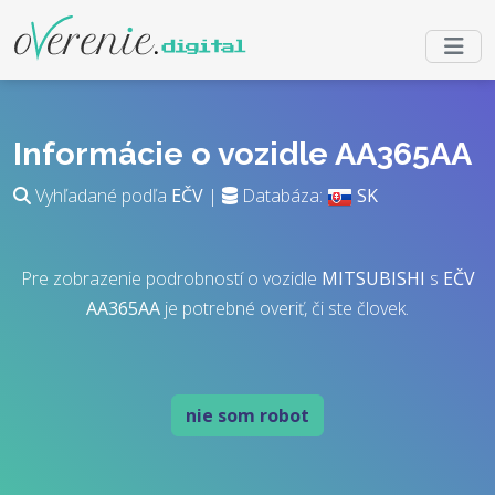
Informácie o vozidle AA365AA
Vyhľadané podľa
EČV
|
Databáza:
SK
Pre zobrazenie podrobností o vozidle
MITSUBISHI
s
EČV
AA365AA
je potrebné overiť, či ste človek.
nie som robot