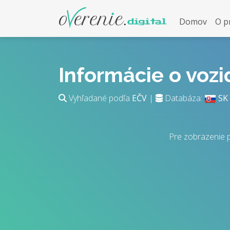
Domov
O p
Informácie o voz
Vyhľadané podľa
EČV
|
Databáza:
SK
Pre zobrazenie 