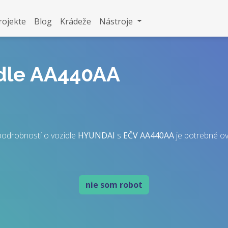
rojekte
Blog
Krádeže
Nástroje
idle AA440AA
podrobností o vozidle
HYUNDAI
s
EČV
AA440AA
je potrebné over
nie som robot