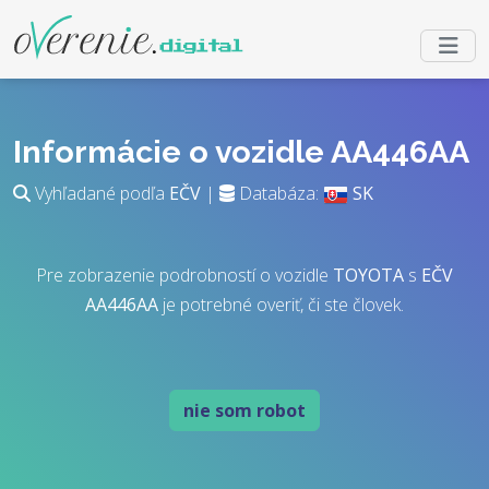
Informácie o vozidle AA446AA
Vyhľadané podľa
EČV
|
Databáza:
SK
Pre zobrazenie podrobností o vozidle
TOYOTA
s
EČV
AA446AA
je potrebné overiť, či ste človek.
nie som robot