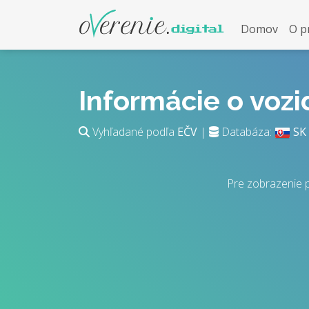
Domov
O p
Informácie o voz
Vyhľadané podľa
EČV
|
Databáza:
SK
Pre zobrazenie 