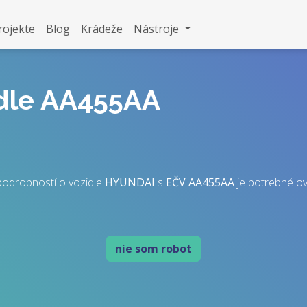
rojekte
Blog
Krádeže
Nástroje
idle AA455AA
podrobností o vozidle
HYUNDAI
s
EČV
AA455AA
je potrebné over
nie som robot