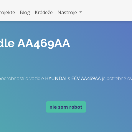
rojekte
Blog
Krádeže
Nástroje
idle AA469AA
podrobností o vozidle
HYUNDAI
s
EČV
AA469AA
je potrebné over
nie som robot