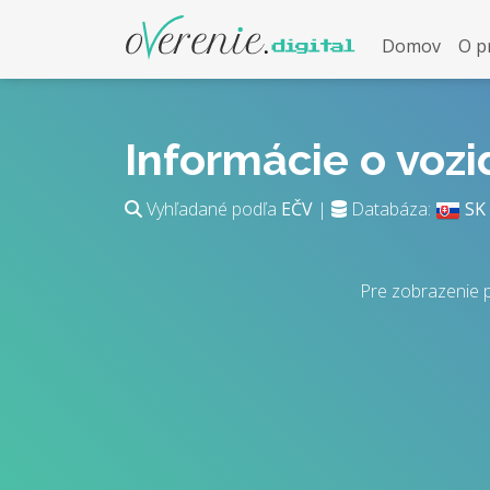
Domov
O p
Informácie o voz
Vyhľadané podľa
EČV
|
Databáza:
SK
Pre zobrazenie 