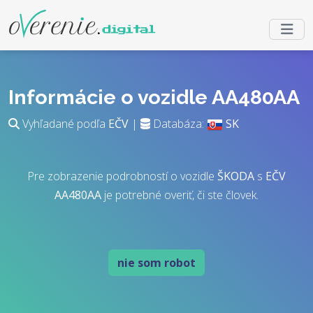
Informácie o vozidle AA480AA
Vyhľadané podľa
EČV
|
Databáza:
SK
Pre zobrazenie podrobností o vozidle
ŠKODA
s
EČV
AA480AA
je potrebné overiť, či ste človek.
nie som robot