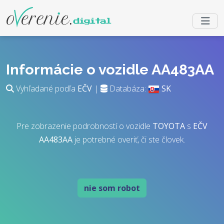
Informácie o vozidle AA483AA
Vyhľadané podľa
EČV
|
Databáza:
SK
Pre zobrazenie podrobností o vozidle
TOYOTA
s
EČV
AA483AA
je potrebné overiť, či ste človek.
nie som robot