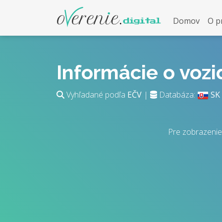
Domov
O p
Informácie o voz
Vyhľadané podľa
EČV
|
Databáza:
SK
Pre zobrazenie