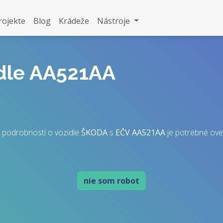
rojekte
Blog
Krádeže
Nástroje
idle AA521AA
 podrobností o vozidle
ŠKODA
s
EČV
AA521AA
je potrebné overi
nie som robot