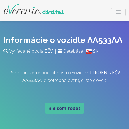
Informácie o vozidle AA533AA
Vyhľadané podľa
EČV
|
Databáza:
SK
Pre zobrazenie podrobností o vozidle
CITROEN
s
EČV
AA533AA
je potrebné overiť, či ste človek.
nie som robot