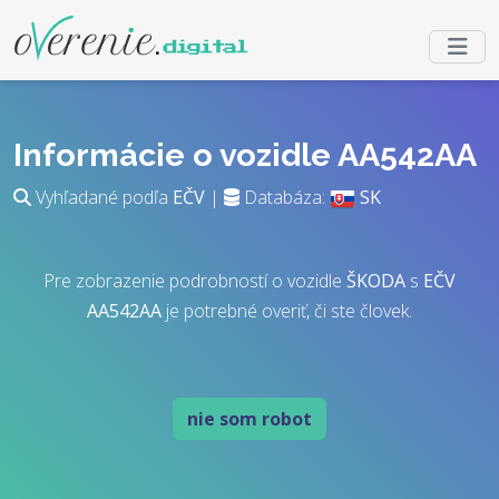
Informácie o vozidle AA542AA
Vyhľadané podľa
EČV
|
Databáza:
SK
Pre zobrazenie podrobností o vozidle
ŠKODA
s
EČV
AA542AA
je potrebné overiť, či ste človek.
nie som robot