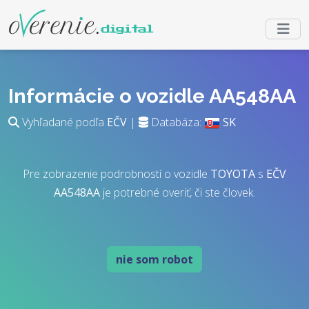
Informácie o vozidle AA548AA
Vyhľadané podľa
EČV
|
Databáza:
SK
Pre zobrazenie podrobností o vozidle
TOYOTA
s
EČV
AA548AA
je potrebné overiť, či ste človek.
nie som robot