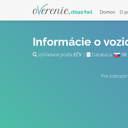
Domov
O p
Informácie o voz
Vyhľadané podľa
EČV
|
Databáza:
SK
Pre zobrazen