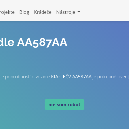
rojekte
Blog
Krádeže
Nástroje
idle AA587AA
ie podrobností o vozidle
KIA
s
EČV
AA587AA
je potrebné overiť,
nie som robot